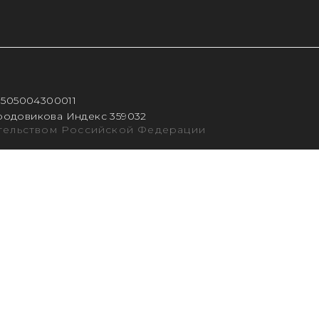
7505004300011
ородовикова Индекс 359032
ательством Российской Федерации