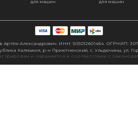
для машин
для машин
 Артём Александрович. ИНН: 505012601464. ОГРНИП: 30
блика Калмыкия, р-н Приютненский, с. Ульдючины, ул. Г
гистрирован и охраняется в соответствии с законод