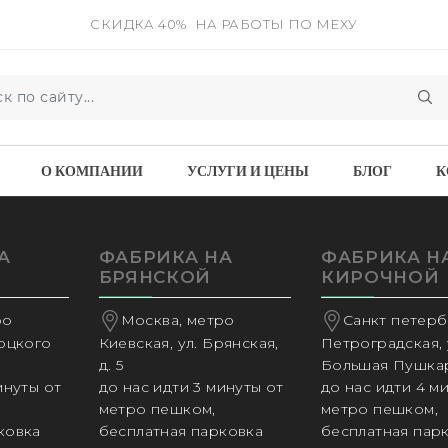
СКИДКА 40%
НА РАБОТЫ ПО МЕХУ
О КОМПАНИИ
УСЛУГИ И ЦЕНЫ
БЛОГ
К
А
ФАБРИКА НА
ФАБРИКА Н
БРЯНСКОЙ
КИРОЧНОЙ
ро
Москва, метро
Санкт петербу
соцкого
Киевская, ул. Брянская,
Петроградская, 
д. 5
Большая Пушкар
инуты от
до нас идти 3 минуты от
до нас идти 4 м
метро пешком,
метро пешком,
ковка
бесплатная парковка
бесплатная пар