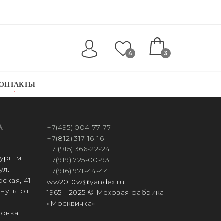
4
3
ОНТАКТЫ
А
+7(495) 004-77-77
+7(812) 317-16-16
+7 (915) 366-22-24
рг, м.
+7(919) 725-00-93
ул.
+7(916) 971-44-44
ская, 41
ww2010w@yandex.ru
инуты от
1965 - 2025 © Меховая фабрика
«Москвичка»
ковка