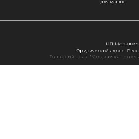
для машин
ИП Мельников
Юридический адрес: Респу
Товарный знак "Москвичка" заре