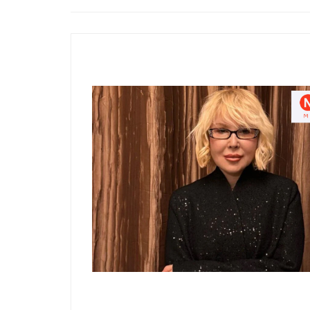
ФАБРИКА «МОСКВИЧКА» ОБЪЯВИЛА О РАСШИРЕНИИ ПАРТНЕРСТВА С АСИ
овых
вила о
ия
ой
нь через
и
вместные
гий
мму
ое