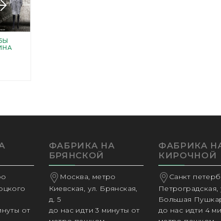
БЫ
ИНА
А
ФАБРИКА НА
ФАБРИКА Н
БРЯНСКОЙ
КИРОЧНОЙ
ро
Москва, метро
Санкт петербу
соцкого
Киевская, ул. Брянская,
Петроградская, 
д. 5
Большая Пушкар
инуты от
до нас идти 3 минуты от
до нас идти 4 м
метро пешком,
метро пешком,