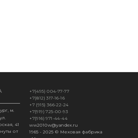
А
+7(495) 004-77-77
+7(812) 317-16-16
+7 (915) 366-22-24
рг, м.
+7(919) 725-00-93
ул.
+7(916) 971-44-44
ская, 41
ww2010w@yandex.ru
инуты от
1965 - 2025 © Меховая фабрика