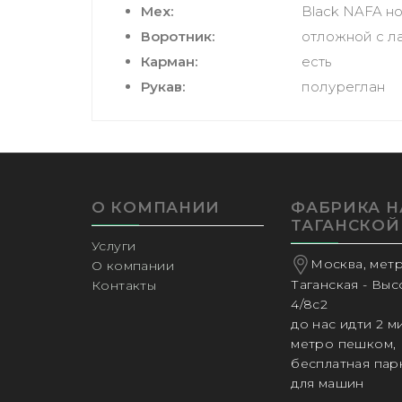
Мех:
Black NAFA но
Воротник:
отложной с л
Карман:
есть
Рукав:
полуреглан
О КОМПАНИИ
ФАБРИКА Н
ТАГАНСКОЙ
Услуги
Москва, мет
О компании
Таганская - Вы
Контакты
4/8с2
до нас идти 2 м
метро пешком,
бесплатная пар
для машин