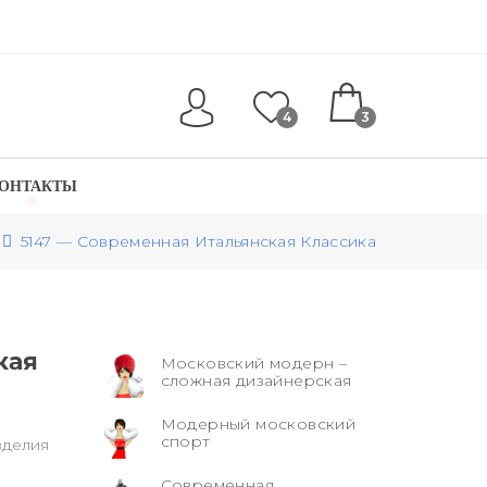
4
3
ОНТАКТЫ
5147 — Современная Итальянская Классика
кая
Московский модерн –
сложная дизайнерская
Модерный московский
спорт
зделия
Современная