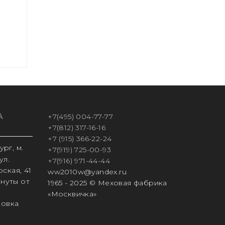
А
+7(495) 004-77-77
+7(812) 317-16-16
+7 (915) 366-22-24
рг, м.
+7(919) 725-00-93
ул.
+7(916) 971-44-44
ская, 41
ww2010w@yandex.ru
инуты от
1965 - 2025 © Меховая фабрика
«Москвичка»
ковка