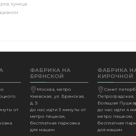
рка, куница
ацканом
А
ФАБРИКА НА
ФАБРИКА Н
БРЯНСКОЙ
КИРОЧНОЙ
ро
Москва, метро
Санкт петербу
соцкого
Киевская, ул. Брянская,
Петроградская, 
д. 5
Большая Пушкар
инуты от
до нас идти 3 минуты от
до нас идти 4 м
метро пешком,
метро пешком,
ковка
бесплатная парковка
бесплатная пар
для машин
для машин