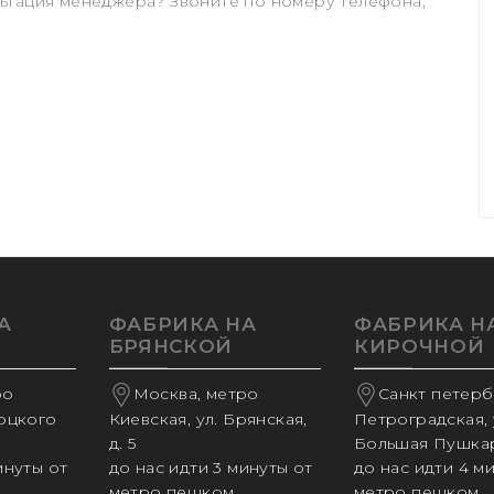
ьтация менеджера? Звоните по номеру телефона,
А
ФАБРИКА НА
ФАБРИКА Н
БРЯНСКОЙ
КИРОЧНОЙ
ро
Москва, метро
Санкт петербу
соцкого
Киевская, ул. Брянская,
Петроградская, 
д. 5
Большая Пушкар
инуты от
до нас идти 3 минуты от
до нас идти 4 м
метро пешком,
метро пешком,