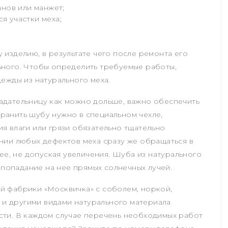
анов или манжет;
я участки меха;
изделию, в результате чего после ремонта его
ьного. Чтобы определить требуемые работы,
ежды из натурального меха.
адательницу как можно дольше, важно обеспечить
 хранить шубу нужно в специальном чехле,
я влаги или грязи обязательно тщательно
нии любых дефектов меха сразу же обращаться в
рее, не допуская увеличения. Шуба из натурального
ь попадание на нее прямых солнечных лучей.
й фабрики «Москвичка» с соболем, норкой,
м и другими видами натурального материала
сти. В каждом случае перечень необходимых работ