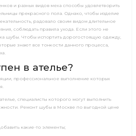
енков и разных видов меха способы удовлетворить
льницы прекрасного пола. Однако, чтобы изделие
лекательность, радовало своим видом длительное
ния, соблюдать правила ухода. Если этого не
еха шубы. Чтобы испортить дорогостоящую одежду,
оторые знают все тонкости данного процесса,
ха.
пен в ателье?
ляции, профессиональное выполнение которых
я.
ателье, специалисты которого могут выполнить
жности. Ремонт шубы в Москве по выгодной цене
обавить какие-то элементы;