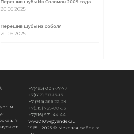
Перешив шубы Ив Соломон 2009 года
20.05.2025
Перешив шубы из соболя
20.05.2025
А
+7(495) 004-77-77
+7(812) 317-16-16
+7 (915) 366-22-24
рг, м.
+7(919) 725-00-93
ул.
+7(916) 971-44-44
ская, 41
ww2010w@yandex.ru
инуты от
1965 - 2025 © Меховая фабрика