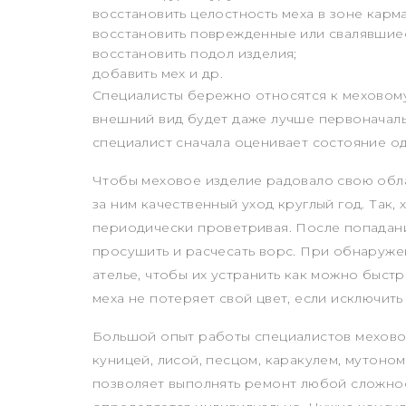
восстановить целостность меха в зоне карм
восстановить поврежденные или свалявшиес
восстановить подол изделия;
добавить мех и др.
Специалисты бережно относятся к меховому 
внешний вид будет даже лучше первоначал
специалист сначала оценивает состояние од
Чтобы меховое изделие радовало свою обл
за ним качественный уход круглый год. Так,
периодически проветривая. После попадани
просушить и расчесать ворс. При обнаруже
ателье, чтобы их устранить как можно быст
меха не потеряет свой цвет, если исключит
Большой опыт работы специалистов мехово
куницей, лисой, песцом, каракулем, мутоно
позволяет выполнять ремонт любой сложно