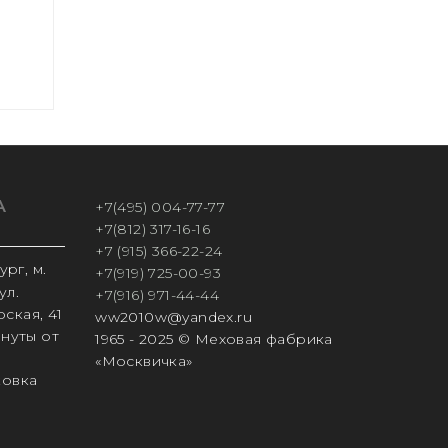
А
+7(495) 004-77-77
+7(812) 317-16-16
+7 (915) 366-22-24
рг, м.
+7(919) 725-00-93
ул.
+7(916) 971-44-44
ская, 41
ww2010w@yandex.ru
инуты от
1965 - 2025 © Меховая фабрика
«Москвичка»
ковка