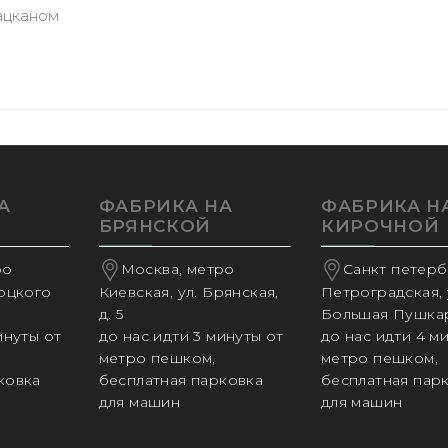
ацканом
А
ФАБРИКА НА
ФАБРИКА Н
БРЯНСКОЙ
КИРОЧНОЙ
ро
Москва, метро
Санкт петербу
соцкого
Киевская, ул. Брянская,
Петроградская, 
д. 5
Большая Пушкар
инуты от
до нас идти 3 минуты от
до нас идти 4 м
метро пешком,
метро пешком,
ковка
бесплатная парковка
бесплатная пар
для машин
для машин