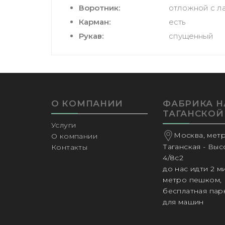
Воротник:
отложной с л
Карман:
есть
Рукав:
спущенный
О КОМПАНИИ
ФАБРИКА Н
ТАГАНСКОЙ
Услуги
Москва, мет
О компании
Таганская - Вы
Контакты
4/8с2
до нас идти 2 м
метро пешком,
бесплатная пар
для машин