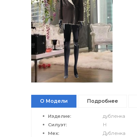
О Модели
Подробнее
Изделие:
дубленка
Силуэт:
H
Мех:
Дубленка