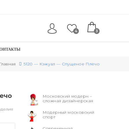
4
3
ОНТАКТЫ
Главная
5120 — Кэжуал — Спущеное Плечо
ечо
Московский модерн –
сложная дизайнерская
зделия
Модерный московский
спорт
Современная