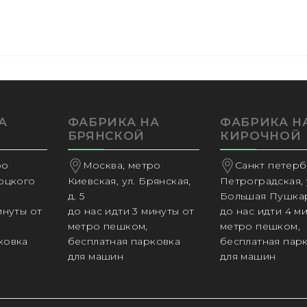
А
ФАБРИКА НА
ФАБРИКА Н
БРЯНСКОЙ
КИРОЧНОЙ
ро
Москва, метро
Санкт петербу
соцкого
Киевская, ул. Брянская,
Петроградская, 
д. 5
Большая Пушкар
инуты от
до нас идти 3 минуты от
до нас идти 4 м
метро пешком,
метро пешком,
ковка
бесплатная парковка
бесплатная пар
для машин
для машин