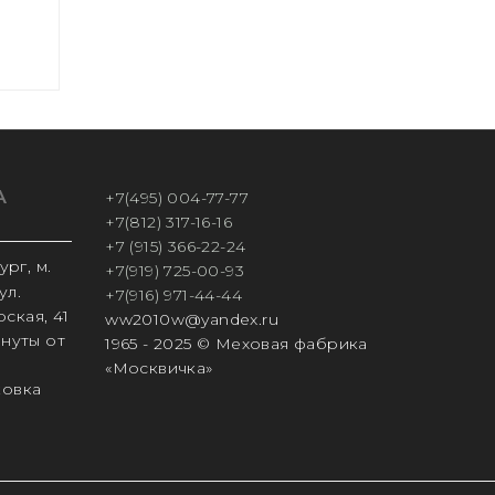
А
+7(495) 004-77-77
+7(812) 317-16-16
+7 (915) 366-22-24
рг, м.
+7(919) 725-00-93
ул.
+7(916) 971-44-44
ская, 41
ww2010w@yandex.ru
инуты от
1965 - 2025 © Меховая фабрика
«Москвичка»
ковка