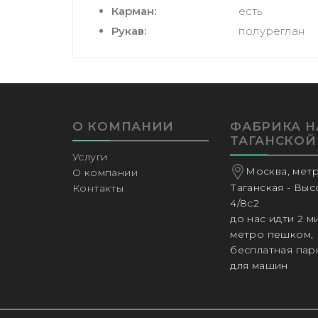
Карман:
есть
Рукав:
полуреглан
О КОМПАНИИ
ФАБРИКА Н
ТАГАНСКОЙ
Услуги
Москва, мет
О компании
Таганская - Вы
Контакты
4/8с2
до нас идти 2 м
метро пешком,
бесплатная пар
для машин