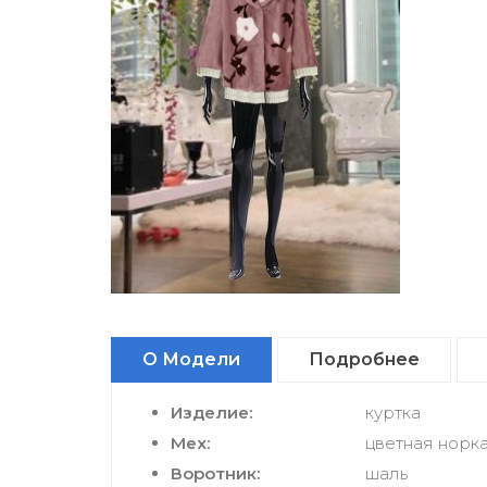
О Модели
Подробнее
Изделие:
куртка
Мех:
цветная норк
Воротник:
шаль