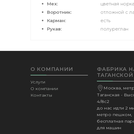
Мех:
цветная норк
Воротник:
отложной с л
Карман:
есть
Рукав:
полуреглан
О КОМПАНИИ
ФАБРИКА Н
ТАГАНСКОЙ
Услуги
Москва, мет
О компании
Таганская - Вы
Контакты
4/8с2
до нас идти 2 м
метро пешком,
бесплатная пар
для машин