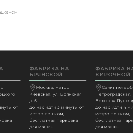
а
ацканом
А
ФАБРИКА НА
ФАБРИКА Н
БРЯНСКОЙ
КИРОЧНОЙ
ро
Москва, метро
Санкт петербу
соцкого
Киевская, ул. Брянская,
Петроградская, 
д. 5
Большая Пушкар
инуты от
до нас идти 3 минуты от
до нас идти 4 м
метро пешком,
метро пешком,
ковка
бесплатная парковка
бесплатная пар
для машин
для машин