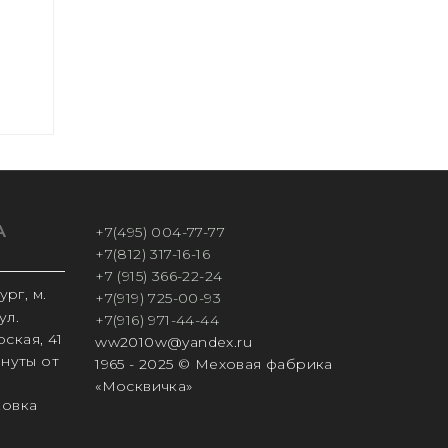
А
+7(495) 004-77-77
+7(812) 317-16-16
+7 (915) 366-22-24
рг, м.
+7(919) 725-00-93
ул.
+7(916) 971-44-44
ская, 41
ww2010w@yandex.ru
инуты от
1965 - 2025 © Меховая фабрика
«Москвичка»
ковка