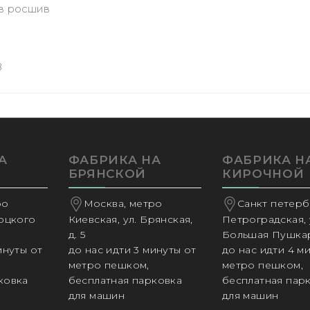
 в росшив
8
А
ФАБРИКА НА
ФАБРИКА Н
БРЯНСКОЙ
КИРОЧНОЙ
ро
Москва, метро
Санкт петербу
соцкого
Киевская, ул. Брянская,
Петроградская, 
д. 5
Большая Пушкар
инуты от
до нас идти 3 минуты от
до нас идти 4 м
метро пешком,
метро пешком,
ковка
бесплатная парковка
бесплатная пар
для машин
для машин