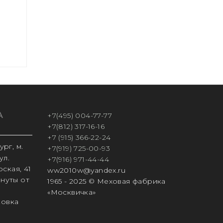
А
+7(495) 004-77-77
+7(812) 317-16-16
+7 (915) 366-22-24
рг, м.
+7(919) 725-00-93
ул.
+7(916) 971-44-44
ская, 41
ww2010w@yandex.ru
инуты от
1965 - 2025 © Меховая фабрика
«Москвичка»
ковка