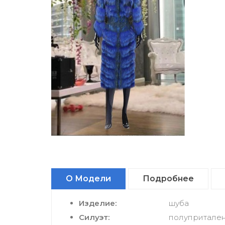
О Модели
Подробнее
Изделие:
шуба
Силуэт:
полупритален