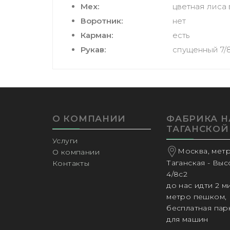
Мех:
цветная лиса
Воротник:
нет
Карман:
есть
Рукав:
спущенный 7/
О КОМПАНИИ
ФАБРИКА Н
ТАГАНСКОЙ
Услуги
Москва, мет
О компании
Таганская - Вы
Контакты
4/8с2
до нас идти 2 м
метро пешком,
бесплатная пар
для машин