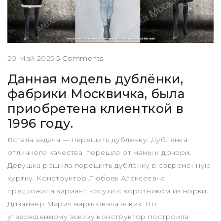
20 Май 2025
5 Comments
Данная модель дублёнки,
фабрики Москвичка, была
приобретена клиенткой в
1996 году.
Встала задача — перешить дубленку. Дублёнка
отличного качества, перешла от мамы к дочери.
Девушка решила перешить дублёнку в современную
куртку. Конструктор Любовь Алексеевна
предложила вариант косухи с воротником из норки.
Дизайнер Мария нарисовала эскиз. По
утвержденному эскизу конструктор построила